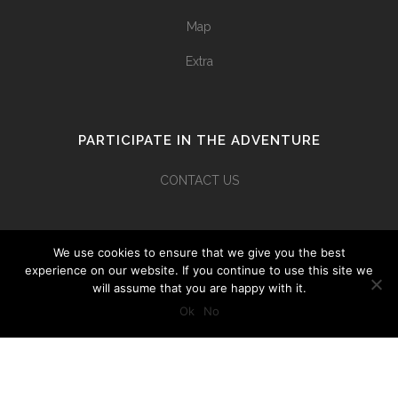
Map
Extra
PARTICIPATE IN THE ADVENTURE
CONTACT US
We use cookies to ensure that we give you the best
WE ARE SOCIAL
experience on our website. If you continue to use this site we
will assume that you are happy with it.
Ok
No
© 2018 Punchline –
Mentions légales
-Site réalisé par
Prussik