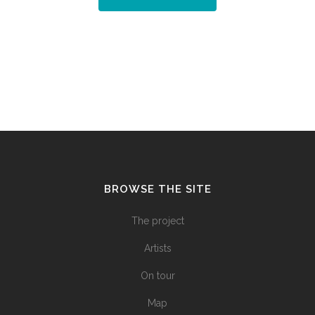
BROWSE THE SITE
The project
Artists
On tour
Map